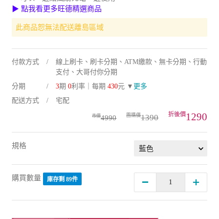
▶ 點我看更多旺德精選商品
此商品恕無法配送離島區域
付款方式
線上刷卡、刷卡分期、ATM繳款、無卡分期、行動
支付、大哥付你分期
分期
3
期
0
利率｜每期
430
元 ▼
更多
配送方式
宅配
1290
1390
4990
規格
購買數量
庫存剩 89件