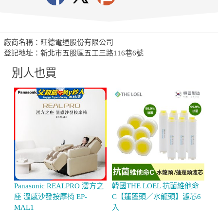
廠商名稱：旺德電通股份有限公司
登記地址：新北市五股區五工三路116巷6號
別人也買
Panasonic REALPRO 澐方之
韓國THE LOEL 抗菌維他命
o
座 溫感沙發按摩椅 EP-
C【蓮蓬頭／水龍頭】濾芯6
滅
MAL1
入
O