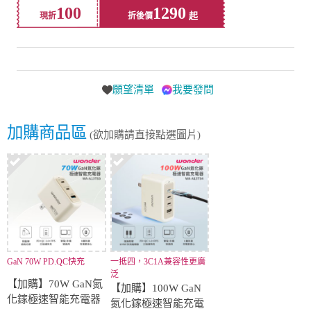
100
1290
現折
折後價
願望清單
我要發問
加購商品區
(欲加購請直接點選圖片)
GaN 70W PD.QC快充
一抵四，3C1A兼容性更廣
泛
【加購】70W GaN氮
【加購】100W GaN
化鎵極速智能充電器
氮化鎵極速智能充電