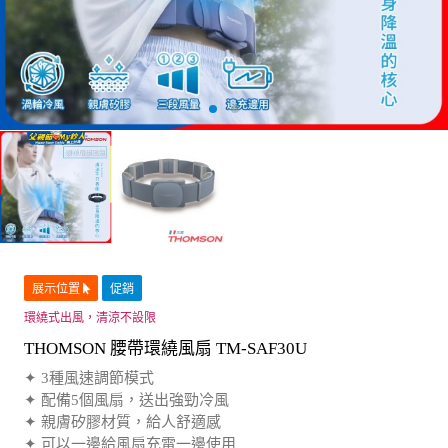
展示位置
促銷
環繞式出風，清涼不設限
THOMSON 腰帶環繞風扇 TM-SAF30U
✦ 3種風速調節模式
✦ 配備5個風扇，送出強勁冷風
✦ 親膚矽膠材質，給人舒適感
✦ 可以一邊給風扇充電一邊使用