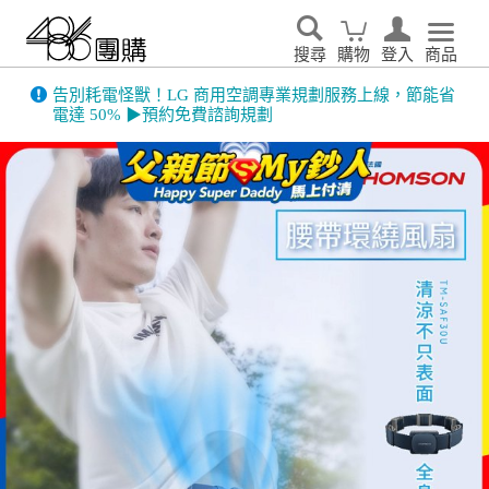
搜尋
購物
登入
商品
告別耗電怪獸！LG 商用空調專業規劃服務上線，節能省
電達 50% ▶預約免費諮詢規劃