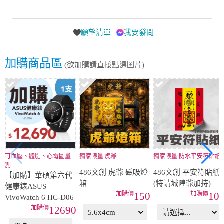
願望清單
我要發問
加購商品區
(欲加購請直接點選圖片)
可血壓、體脂、心電圖量
獨家限量 虎爺
獨家限量 防水平安符貼紙
測
486文創 虎爺 磁吸燈
486文創 平安符貼紙
【加購】華碩第六代
箱
(特請城隍爺加持)
健康錶ASUS
150
10
VivoWatch 6 HC-D06
12690