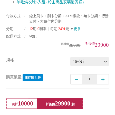
付款方式
線上刷卡、刷卡分期、ATM繳款、無卡分期、行動
支付、大哥付你分期
分期
12
期
0
利率｜每期
2491
元 ▼
更多
配送方式
宅配
29900
39900
規格
購買數量
庫存剩 71件
10000
29900
現折
折後價