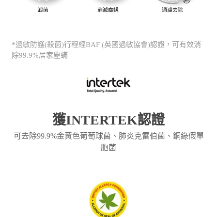
*過敏防護(殺菌)行程經BAF (英國過敏協會)認證，可有效消
除99.9%居家塵蟎
獲INTERTEK認證
可去除99.9%金黃色葡萄球菌、肺炎克雷伯菌、銅綠假單
胞菌