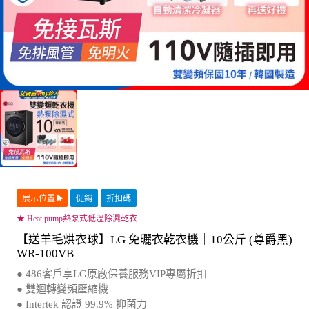
展示位置
促銷
折扣碼
★ Heat pump熱泵式低溫除濕乾衣
【送羊毛烘衣球】LG 免曬衣乾衣機｜10公斤 (尊爵黑)
WR-100VB
● 486客戶享LG原廠保養服務VIP專屬折扣
● 雙迴轉變頻壓縮機
● Intertek 認證 99.9% 抑菌力
● 更護衣，低溫除濕式乾衣