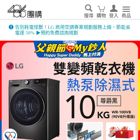
搜尋
購物
登入
商品
486門市展示機限量出清！享原廠保固 ➔ 超值優惠搶先看