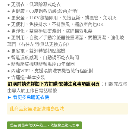
● 更健康，60度過敏防護(殺菌)行程
● 更安全，110V隨插即用，免接瓦斯、排風管、免明火
● 更便利，免接排水，不排熱風，擺放室內也OK
● 更淨化，雙重極細密濾網，濾除棉絮毛髮
● 更耐用，自動／手動冷凝器雙重清潔、筒槽清潔、強化玻
璃門（右往左開/無法更換方向）
● 更省電，雙迴轉變頻壓縮機
● 智能濕度感測，自動調節乾衣時間
● 變頻壓縮機與變頻馬達10年保固
● 內建WIFI，支援滾筒洗衣機智慧行程配對
● 含運送+基本安裝
訂購前請先詳閱下方訂購/安裝注意事項說明頁
；付款完成將
由專人於工作日電話聯繫
► 看更多免曬乾衣機
此商品恕無法配送離島區域
贈品 數量有限送完為止．依購物車顯示為主
羊毛烘衣球6入組 (於主商品安裝後寄送)