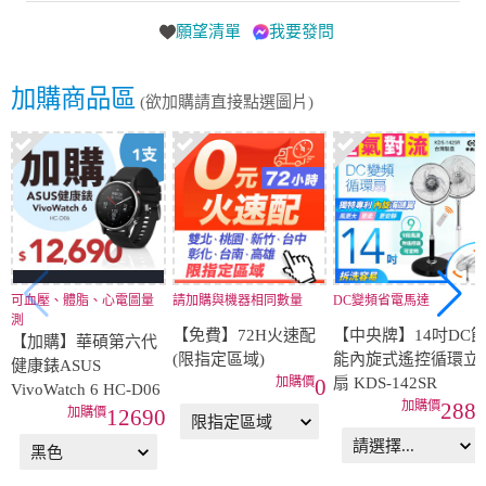
願望清單
我要發問
加購商品區
(欲加購請直接點選圖片)
可血壓、體脂、心電圖量
請加購與機器相同數量
DC變頻省電馬達
測
【免費】72H火速配
【中央牌】14吋DC
【加購】華碩第六代
(限指定區域)
能內旋式遙控循環立
健康錶ASUS
扇 KDS-142SR
0
VivoWatch 6 HC-D06
288
12690