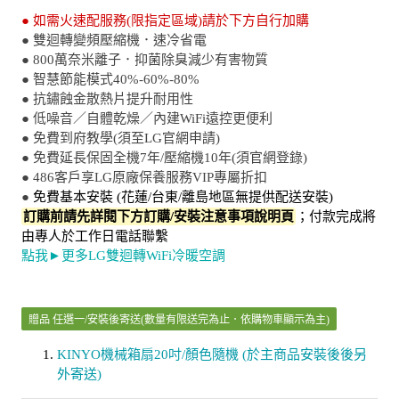
● 如需火速配服務(限指定區域)請於下方自行加購
● 雙迴轉變頻壓縮機．速冷省電
● 800萬奈米離子．抑菌除臭減少有害物質
● 智慧節能模式40%-60%-80%
● 抗鏽蝕金散熱片提升耐用性
● 低噪音／自體乾燥／內建WiFi遠控更便利
● 免費到府教學(須至LG官網申請)
● 免費延長保固全機7年/壓縮機10年(須官網登錄)
● 486客戶享LG原廠保養服務VIP專屬折扣
●
免費基本安裝 (花蓮/台東/離島地區無提供配送安裝)
訂購前請先詳閱下方訂購/安裝注意事項說明頁
；付款完成將
由專人於工作日電話聯繫
點我►更多LG雙迴轉WiFi冷暖空調
贈品 任選一/安裝後寄送(數量有限送完為止．依購物車顯示為主)
KINYO機械箱扇20吋/顏色隨機 (於主商品安裝後後另
外寄送)