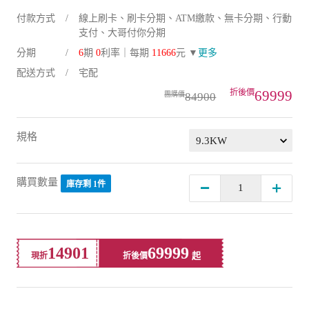
付款方式
線上刷卡、刷卡分期、ATM繳款、無卡分期、行動
支付、大哥付你分期
分期
6
期
0
利率｜每期
11666
元 ▼
更多
配送方式
宅配
69999
84900
規格
購買數量
庫存剩 1件
14901
69999
現折
折後價