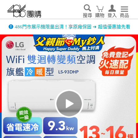
搜尋
購物
登入
商品
先看
家電輕鬆租．LG家電租賃65折優惠起 ▶了解更多