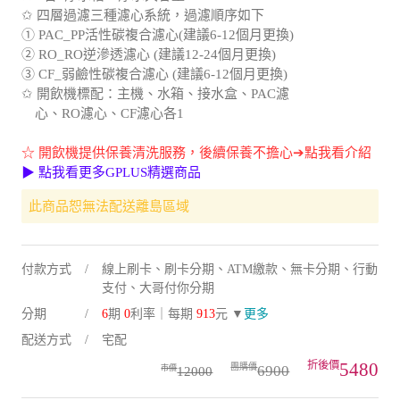
✩ 四層過濾三種濾心系統，過濾順序如下
① PAC_PP活性碳複合濾心(建議6-12個月更換)
② RO_RO逆滲透濾心 (建議12-24個月更換)
③ CF_弱鹼性碳複合濾心 (建議6-12個月更換)
✩ 開飲機標配：主機、水箱、接水盒、PAC濾
心、RO濾心、CF濾心各1
☆ 開飲機提供保養清洗服務，後續保養不擔心➔點我看介紹
▶ 點我看更多GPLUS精選商品
此商品恕無法配送離島區域
付款方式
線上刷卡、刷卡分期、ATM繳款、無卡分期、行動
支付、大哥付你分期
分期
6
期
0
利率｜每期
913
元 ▼
更多
配送方式
宅配
5480
6900
12000