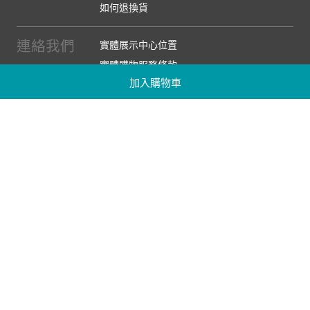
如何退換貨
連絡我們
實體展示中心位置
實體購物服務條款
加入購物車
廠商提案
企業採購
訂閱486電子報
關於我們
關於486團購
媒體報導
486部落格
【營業人名稱:包昇股份有限公司】 【統一編號:53123157】
©2026 包昇股份有限公司 版權所有