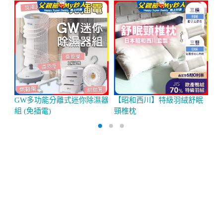
GW多功能分離式迷你除濕器
【昭和西川】特級羽絨舒眠
P
組 (免插電)
頸椎枕
超