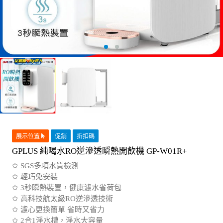
展示位置
促銷
折扣碼
GPLUS 純喝水RO逆滲透瞬熱開飲機 GP-W01R+
✩ SGS多項水質檢測
✩ 輕巧免安裝
✩ 3秒瞬熱裝置，健康濾水省荷包
✩ 高科技航太級RO逆滲透技術
✩ 濾心更換簡單 省時又省力
✩ 2合1淨水槽，淨水大容量