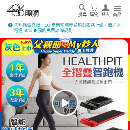
搜尋
購物
登入
商品
告別耗電怪獸！LG 商用空調專業規劃服務上線，節能省
電達 50% ▶預約免費諮詢規劃
486門市展示機限量出清！享原廠保固 ➔ 超值優惠搶先看