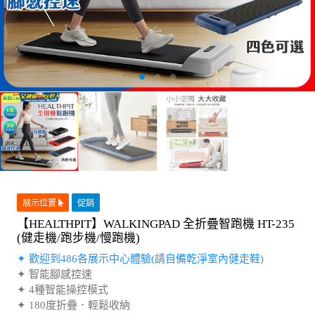
展示位置
促銷
【HEALTHPIT】WALKINGPAD 全折疊智跑機 HT-235
(健走機/跑步機/慢跑機)
✦ 歡迎到486各展示中心體驗(請自備乾淨室內健走鞋)
✦ 智能腳感控速
✦ 4種智能操控模式
✦ 180度折疊．輕鬆收納