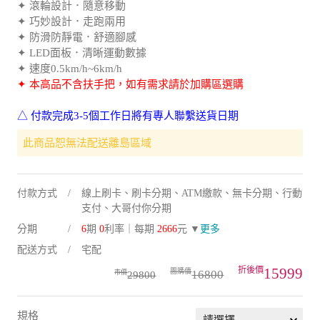
✦ 滾輪設計．隨意移動
✦ 巧妙設計．走跑兩用
✦ 防滑防靜電．舒適腳感
✦ LED面板．清晰運動數據
✦ 速度0.5km/h~6km/h
✦ 本高品不含扶手把，如有需求請於加購區選購
△ 付款完成3-5個工作日將有專人聯繫送貨日期
此商品恕無法配送離島區域
付款方式
線上刷卡、刷卡分期、ATM繳款、無卡分期、行動
支付、大哥付你分期
分期
6
期
0
利率｜每期
2666
元 ▼
更多
配送方式
宅配
15999
16800
29800
規格