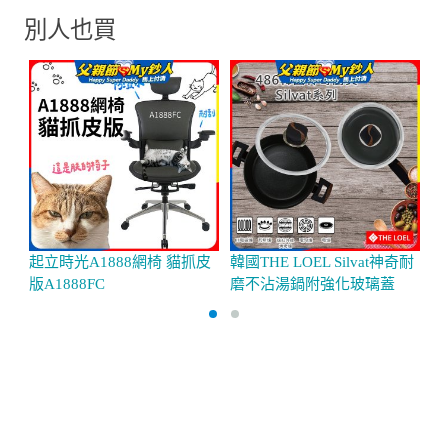
別人也買
起立時光A1888網椅 貓抓皮
韓國THE LOEL Silvat神奇耐
韓
版A1888FC
磨不沾湯鍋附強化玻璃蓋
組