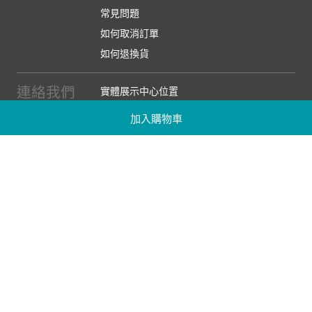
常見問題
如何取消訂單
如何退換貨
連絡我們
實體展示中心位置
實體購物服務條款
加入購物車
廠商提案
企業採購
訂閱486電子報
關於我們
關於486團購
媒體報導
486部落格
【營業人名稱:包昇股份有限公司】 【統一編號:53123157】