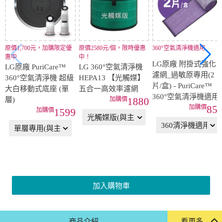
原價1,700元，加購限定優
原價2580元/個，限時優惠
360°空氣清淨機適用
惠中
中！
LG原廠 附掛式強化
LG原廠 PuriCare™
LG 360°空氣清淨機
濾網_過敏原專用(2
360°空氣清淨機 超級
HEPA13 【光觸媒】
片/盒) - PuriCare™
大白移動式底座 (單
五合一高效率濾網
360°空氣清淨機適用
層)
1880
85
1599
加入購物車
商品介紹
看更多...