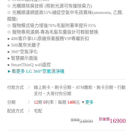
✩ 光觸媒除臭技術 (照射光源可恢復除臭力)
✩ 光觸媒濾網提高55%捕捉空氣中毛孩異味(ammonia, 乙醛,
醋酸)
✩ 寵物模式吸力增強70%毛髮附著率提升35%
✩ 寵物專用濾網-專為毛髮灰塵設計可輕鬆替換
● 486客戶享LG原廠保養服務VIP專屬折扣
● 500萬奈米離子
● 360°空氣淨化
● 智慧顯示面版
● SmartThinQ wifi遠控
►看更多 LG 360°空氣清淨機
付款方式
線上刷卡、刷卡分期、ATM繳款、無卡分期、行動
支付、大哥付你分期
分期
12
期
0
利率｜每期
1408
元 ▼
更多
配送方式
宅配
16900
24800