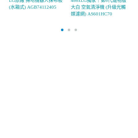
LG原廠 掃地機器人抹布板
486xLG獨家｜第6代寵物版
L
(水箱式) AGB74112405
大白 空氣清淨機 (升級光觸
(
媒濾網) AS601HC70