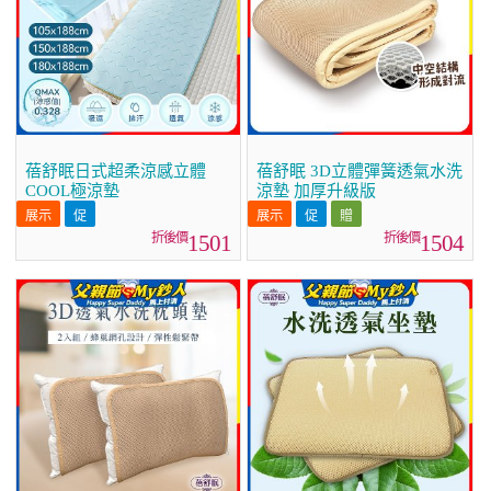
蓓舒眠日式超柔涼感立體
蓓舒眠 3D立體彈簧透氣水洗
COOL極涼墊
涼墊 加厚升級版
1501
1504