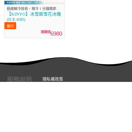
極速瞬冷技術，預冷 1 分鐘隨即出
冰
【KINYO】冰雪姬雪花冰機
(ICE-690)
6980
服務說明
隱私權政策
服務條款
常見問題
如何取消訂單
如何退換貨
連絡我們
實體展示中心位置