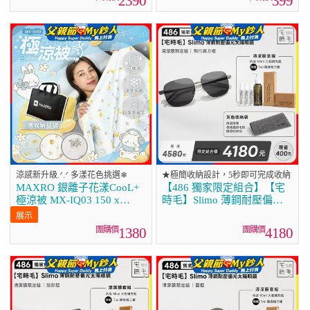
2390
399
涼感新升級.ᐟ.ᐟ 多漾花色挑選❄
★極簡收納設計，5秒即可完成收納
MAXRO 銀離子花漾CooL+
【486 獨家限定組合】【宅
極涼被 MX-IQ03 150 x
時毛】Slimo 薄鋼耐壓偏光
200cm
太陽眼鏡｜清潔膜限定組 ｜
飛行員方框
1380
4180