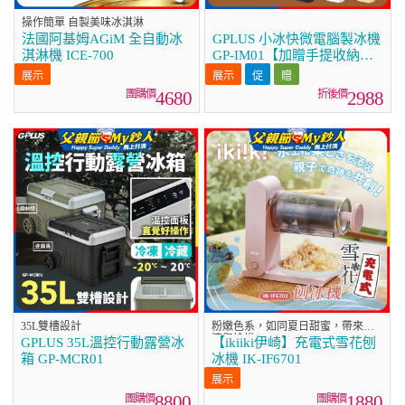
操作簡單 自製美味冰淇淋
法國阿基姆AGiM 全自動冰
GPLUS 小冰快微電腦製冰機
淇淋機 ICE-700
GP-IM01【加贈手提收納
袋】
4680
2988
35L雙槽設計
粉嫩色系，如同夏日甜蜜，帶來清
涼與愉悅❆
GPLUS 35L溫控行動露營冰
【ikiiki伊崎】充電式雪花刨
箱 GP-MCR01
冰機 IK-IF6701
8800
1880