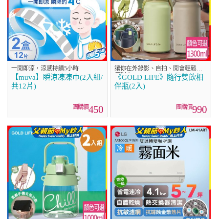
一開即涼，涼感持續5小時
讓你在外錄影、自拍、開會輕鬆超
便利！
【muva】瞬涼凍凍巾(2入組/
《GOLD LIFE》隨行雙飲相
共12片)
伴瓶(2入)
450
990