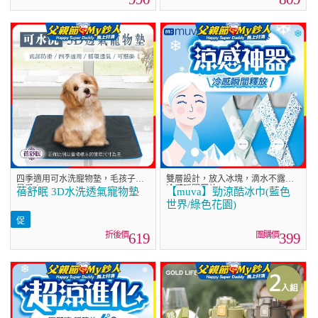
四季適用可水洗寵物墊，毛孩子的
雙層設計，放入冰塊，滴水不露，
最愛！
冷感瞬間釋放
蓓舒眠 3D水洗透氣寵物墊
【muva】勁涼酷冰巾(藍色
世界/綠色花園)
619
399