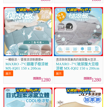
一觸極涼.ᐟ.ᐟ夏夜涼涼新選擇❄
清涼與保濕兼具的玻尿酸大豆涼
被.ᐟ.ᐟ
MAXRO -7°C銀離子極涼被
MAXRO -7°C玻尿酸大豆極
MX-IQ01 150 x 200cm
涼被 MX-IQ02 150 x 200cm
1280
1280