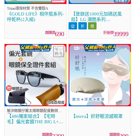
Tritan環保材質 不含雙酚A
《GOLD LIFE》相伴瓶系列-
【登錄送1000元加碼送風
呼乾杯(2入組)
扇】LG 潮酷系列
ARTCOOL™ WiFi 潮酷冷暖
雙迴轉變頻空調 - 霧面米
690
39999
_4.1kw_建議適用坪數約5-7
坪 (LM-41ART)
解決眼鏡仔戴太陽眼鏡配度數困
擾！
【486獨家組合】【宅時
【muva】好舒眠涼感眼罩
毛】偏光套鏡THE BIG L+眼
鏡保全證件套組