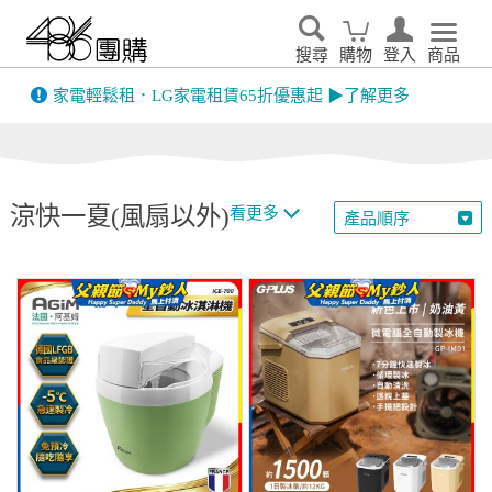
搜尋
購物
登入
商品
先看
家電輕鬆租．LG家電租賃65折優惠起 ▶了解更多
涼快一夏(風扇以外)
看更多
產品順序