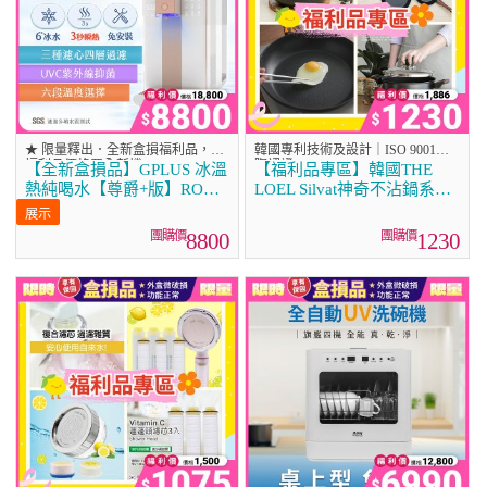
★ 限量釋出．全新盒損福利品，用
韓國專利技術及設計｜ISO 9001國
福利品價格買全新機
際認證
【全新盒損品】GPLUS 冰溫
【福利品專區】韓國THE
熱純喝水【尊爵+版】RO逆
LOEL Silvat神奇不沾鍋系列
滲透瞬熱開飲機 GP-W03CR
《平底 / 深鍋 / 蛋捲鍋 / 湯鍋
(附玻璃蓋》
8800
1230