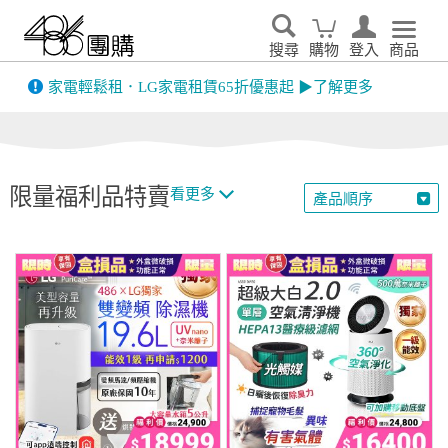
搜尋
購物
登入
商品
先看
家電輕鬆租．LG家電租賃65折優惠起 ▶了解更多
限量福利品特賣
看更多
產品順序