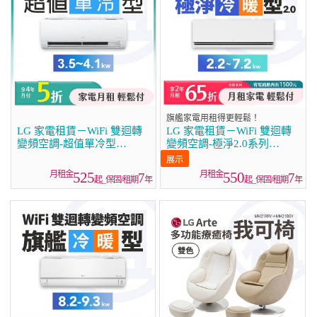
旗艦家電用租得更輕鬆！
LG 家電租賃－WiFi 雙迴轉
LG 家電租賃－WiFi 雙迴轉
變頻空調-超值單冷型
變頻空調-極淨2.0系列
(3.5kw~4.1kw)
(2.2kw~7.2kw)
525
550
7
7
起_保固/租期
年
起_保固/租期
年