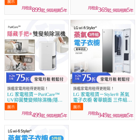
雪霧白 (DFB335HE)／消光
(DD121QWE0)／16公升
銀(DFB335HS)／雲朵白
(MD161QPE0)
899
369
5
5
起_保固/租期
年
起_保固/租期
年
(DFB533FW)
旗艦家電用租得更輕鬆！
旗艦家電用租得更輕鬆！
LG 家電租賃－PuriCare™
LG 家電租賃－Styler® 蒸氣
UV抑菌雙變頻除濕機(隱藏
電子衣櫥 奢華鏡面 三件組
把手款) 18公升／22公升
（E523MR）
499
949
5
5
起_保固/租期
年
起_保固/租期
年