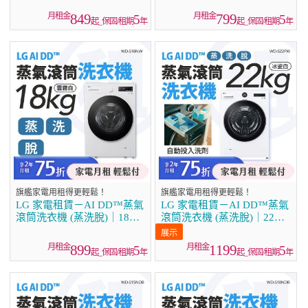
849
799
5
5
起_保固/租期
年
起_保固/租期
年
旗艦家電用租得更輕鬆！
旗艦家電用租得更輕鬆！
LG 家電租賃－AI DD™蒸氣
LG 家電租賃－AI DD™蒸氣
滾筒洗衣機 (蒸洗脫)｜18公
滾筒洗衣機 (蒸洗脫)｜22公
斤 (WD-S18NW)
斤(WD-S22FW)
899
1199
5
5
起_保固/租期
年
起_保固/租期
年