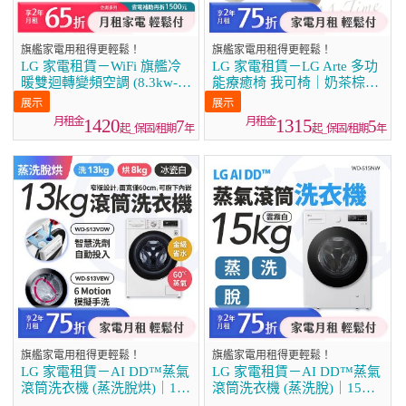
旗艦家電用租得更輕鬆！
旗艦家電用租得更輕鬆！
LG 家電租賃－WiFi 旗艦冷
LG 家電租賃－LG Arte 多功
暖雙迴轉變頻空調 (8.3kw-
能療癒椅 我可椅｜奶茶棕
9.3kw)
MH21RRY / 奶油白
MH21BBY
1420
1315
7
5
起_保固/租期
年
起_保固/租期
年
旗艦家電用租得更輕鬆！
旗艦家電用租得更輕鬆！
LG 家電租賃－AI DD™蒸氣
LG 家電租賃－AI DD™蒸氣
滾筒洗衣機 (蒸洗脫烘)｜13
滾筒洗衣機 (蒸洗脫)｜15公
公斤(WD-S13VDW)
斤(WD-S15NW)