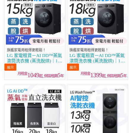
旗艦家電用租得更輕鬆！
旗艦家電用租得更輕鬆！
LG 家電租賃－AI DD™蒸氣
LG 家電租賃－AI DD™蒸氣
滾筒洗衣機 (蒸洗脫烘)｜15
滾筒洗衣機 (蒸洗脫烘)｜18
公斤 (WD-S15NDB)
公斤(WD-S18NDB)
1049
1399
5
5
起_保固/租期
年
起_保固/租期
年