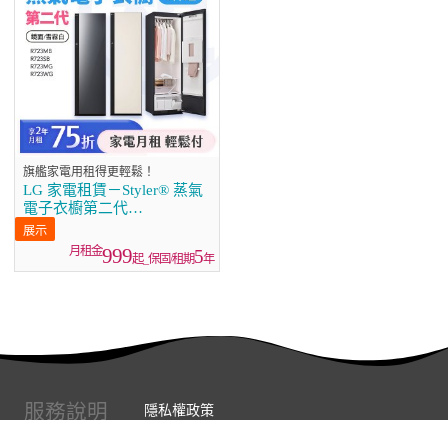
旗艦家電用租得更輕鬆！
LG 家電租賃－Styler® 蒸氣
電子衣櫥第二代
(R723MB/R723SB/R723MG
R723WG)
999
5
起_保固/租期
年
服務說明
隱私權政策
服務條款