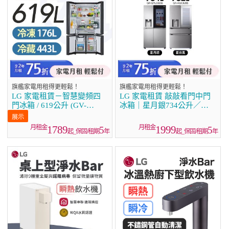
旗艦家電用租得更輕鬆！
旗艦家電用租得更輕鬆！
LG 家電租賃－智慧變頻四
LG 家電租賃 敲敲看門中門
門冰箱 / 619公升 (GV-
冰箱｜星月銀734公升／星
NB61BG)
夜黑782公升
1789
1999
5
5
起_保固/租期
年
起_保固/租期
年