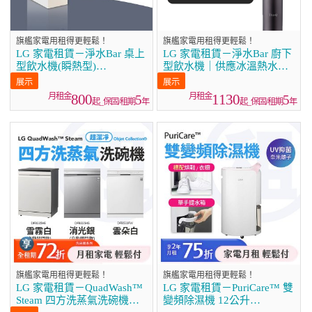
旗艦家電用租得更輕鬆！
旗艦家電用租得更輕鬆！
LG 家電租賃－淨水Bar 桌上
LG 家電租賃－淨水Bar 廚下
型飲水機(瞬熱型)
型飲水機｜供應冰溫熱水
(WD210MN)
(WU525BS)
800
1130
5
5
起_保固/租期
年
起_保固/租期
年
旗艦家電用租得更輕鬆！
旗艦家電用租得更輕鬆！
LG 家電租賃－QuadWash™
LG 家電租賃－PuriCare™ 雙
Steam 四方洗蒸氣洗碗機｜
變頻除濕機 12公升