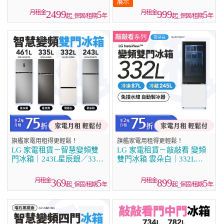
（WD-S2220B）
2499
999
5
5
起_保固/租期
年
起_保固/租期
年
旗艦家電用租得更輕鬆！
旗艦家電用租得更輕鬆！
LG 家電租賃－智慧變頻雙
LG 家電租賃－敲敲看 變頻
門冰箱｜243L星辰銀／335L
雙門冰箱 雲朵白｜332L
星夜黑／461L星辰銀／332L
(GN-BF330WV)
雪霧白
369
899
5
5
起_保固/租期
年
起_保固/租期
年