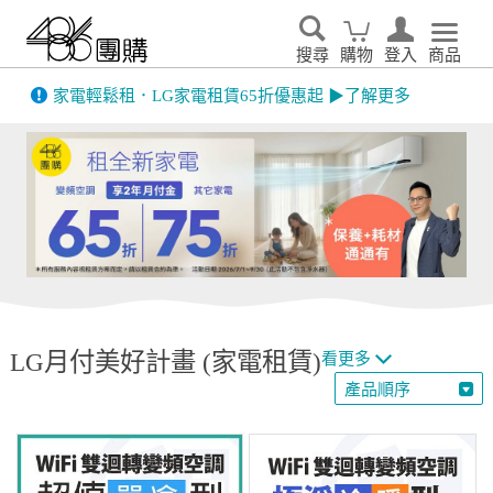
搜尋
購物
登入
商品
先看
家電輕鬆租．LG家電租賃65折優惠起 ▶了解更多
LG月付美好計畫 (家電租賃)
看更多
產品順序