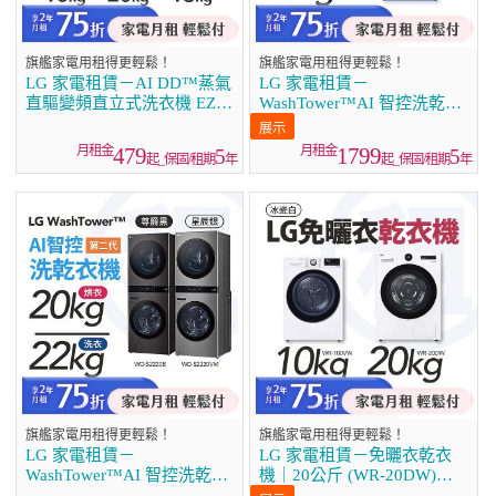
旗艦家電用租得更輕鬆！
旗艦家電用租得更輕鬆！
LG 家電租賃－AI DD™蒸氣
LG 家電租賃－
直驅變頻直立式洗衣機 EZ系
WashTower™AI 智控洗乾衣
列16公斤／18公斤／20公斤
機 (WD-S1310B)
479
1799
5
5
起_保固/租期
年
起_保固/租期
年
旗艦家電用租得更輕鬆！
旗艦家電用租得更輕鬆！
LG 家電租賃－
LG 家電租賃－免曬衣乾衣
WashTower™AI 智控洗乾衣
機｜20公斤 (WR-20DW)、
機 第二代（WD-S2220VM）
10公斤 (WR-100VW)