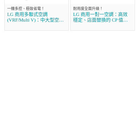
一機多控、極致省電！
耐用度全面升級！
LG 商用多聯式空調
LG 商用一對一空調：高效
(VRF/Multi V)：中大型空間
穩定、店面替換的 CP 值首
的首選方案
選