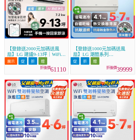
【登錄送2000元加碼送風
【登錄送1000元加碼送風
扇】LG 建議9-13坪｜WiFi
扇】LG 潮酷系列
雙迴轉變頻空調｜極淨2.0系
ARTCOOL™ WiFi 潮酷冷暖
列｜AI 氣流 & 奈米離子
雙迴轉變頻空調 - 霧面米
61110
39999
(LS-72DDHST)
_4.1kw_建議適用坪數約5-7
坪 (LM-41ART)