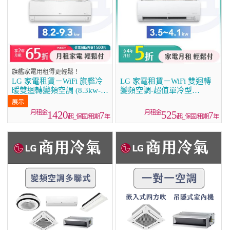
旗艦家電用租得更輕鬆！
LG 家電租賃－WiFi 旗艦冷
LG 家電租賃－WiFi 雙迴轉
暖雙迴轉變頻空調 (8.3kw-
變頻空調-超值單冷型
9.3kw)
(3.5kw~4.1kw)
1420
525
7
7
起_保固/租期
年
起_保固/租期
年