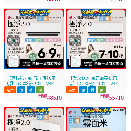
36DDHST)
41DDHST)
【登錄送2000元加碼送風
【登錄送2000元加碼送風
扇】LG 建議6-9坪｜WiFi 雙
扇】LG 建議7-10坪｜WiFi
迴轉變頻空調｜極淨2.0系列
雙迴轉變頻空調｜極淨2.0系
｜AI 氣流 & 奈米離子 (LS-
列｜AI 氣流 & 奈米離子
48510
55710
50DDHST)
(LS-63DDHST)