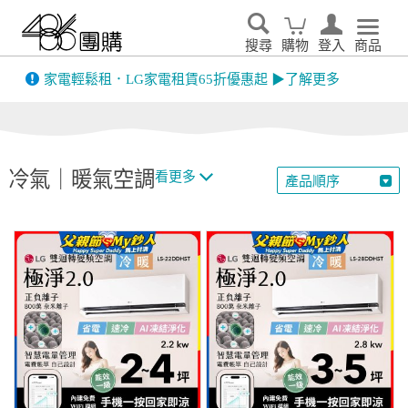
搜尋
購物
登入
商品
先看
家電輕鬆租．LG家電租賃65折優惠起 ▶了解更多
冷氣｜暖氣空調
看更多
產品順序