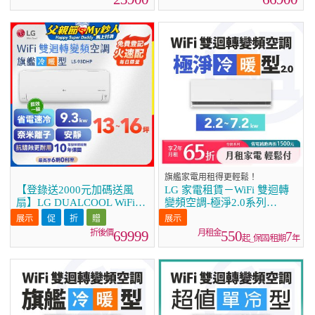
旗艦家電用租得更輕鬆！
【登錄送2000元加碼送風
LG 家電租賃－WiFi 雙迴轉
扇】LG DUALCOOL WiFi雙
變頻空調-極淨2.0系列
迴轉變頻空調 - 旗艦冷暖型
(2.2kw~7.2kw)
_9.3kw LS-93DHP
69999
550
7
起_保固/租期
年