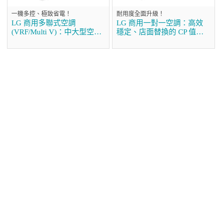
一機多控、極致省電！
耐用度全面升級！
LG 商用多聯式空調
LG 商用一對一空調：高效
(VRF/Multi V)：中大型空間
穩定、店面替換的 CP 值首
的首選方案
選