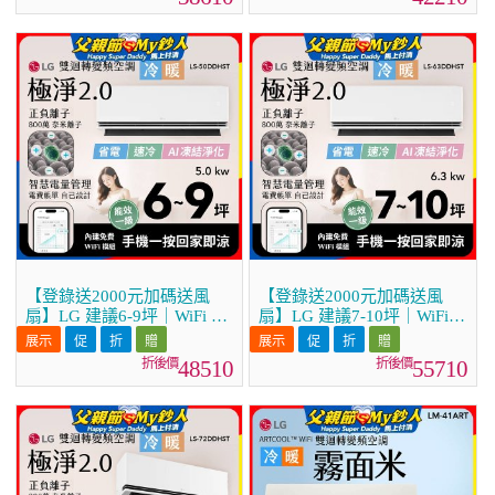
36DDHST)
41DDHST)
【登錄送2000元加碼送風
【登錄送2000元加碼送風
扇】LG 建議6-9坪｜WiFi 雙
扇】LG 建議7-10坪｜WiFi
迴轉變頻空調｜極淨2.0系列
雙迴轉變頻空調｜極淨2.0系
｜AI 氣流 & 奈米離子 (LS-
列｜AI 氣流 & 奈米離子
48510
55710
50DDHST)
(LS-63DDHST)