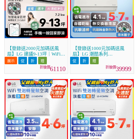
【登錄送2000元加碼送風
【登錄送1000元加碼送風
扇】LG 建議9-13坪｜WiFi
扇】LG 潮酷系列
雙迴轉變頻空調｜極淨2.0系
ARTCOOL™ WiFi 潮酷冷暖
列｜AI 氣流 & 奈米離子
雙迴轉變頻空調 - 霧面米
61110
39999
(LS-72DDHST)
_4.1kw_建議適用坪數約5-7
坪 (LM-41ART)