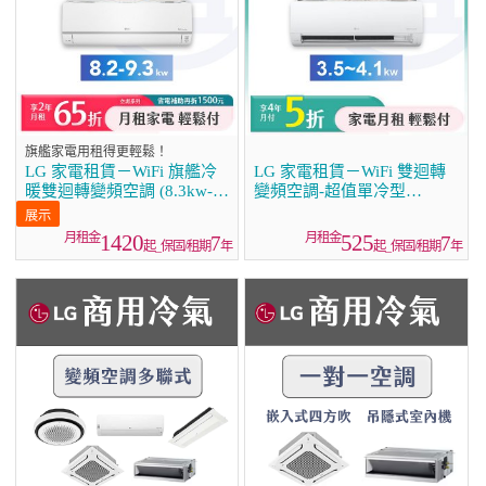
旗艦家電用租得更輕鬆！
LG 家電租賃－WiFi 旗艦冷
LG 家電租賃－WiFi 雙迴轉
暖雙迴轉變頻空調 (8.3kw-
變頻空調-超值單冷型
9.3kw)
(3.5kw~4.1kw)
1420
525
7
7
起_保固/租期
年
起_保固/租期
年