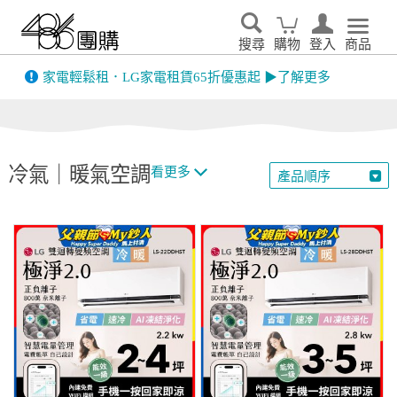
搜尋
購物
登入
商品
先看
家電輕鬆租．LG家電租賃65折優惠起 ▶了解更多
冷氣｜暖氣空調
看更多
產品順序