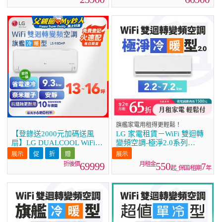
旗艦家電用租得更輕鬆！
【登錄送2000元加碼送風
LG 家電租賃－WiFi 雙迴轉
扇】LG DUALCOOL WiFi雙
變頻空調-極淨2.0系列
迴轉變頻空調 - 旗艦冷暖型
(2.2kw~7.2kw)
_9.3kw LS-93DHP
69999
550
7
起_保固/租期
年