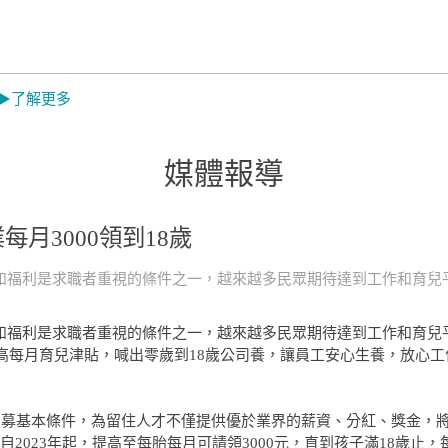
Mistral 美寧
中央牌
蓓舒
MON
嬌
 ▶了解更多
EL
韓國 Catchmop
日本 金鳥
日本 
KINCHO
Dainic
媒體報導
活館
Concern 康生健康
闔樂泰｜LEPAO
ikiik
每月3000領到18歲
館
樂寶｜GOLD
LIFE
和福利是求職者重視的條件之一，越來越多民眾期待達到工作和育兒
Sunlus 三樂事｜
怪獸居家生活館
RONE
TANITA｜MUVA
燈具
和福利是求職者重視的條件之一，越來越多民眾期待達到工作和育兒
提高每月育兒津貼，喊出零歲到18歲公司養，讓員工安心生養，放心
r
meekee米騏創新
tokuyo｜
Panasonic｜
是招募基本條件，為留住人才不僅提供優於業界的薪資、分紅、獎金，
HEALTHPIT
023年起，提高至每胎每月可請領3000元，直到孩子滿18歲止，每胎