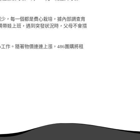
越少，每一個都是費心栽培，據內部調查育
請帶娃上班，遇到突發狀況時，父母不會措
空氣清淨機
吸塵器
工作。隨著物價連連上漲，486團購將租