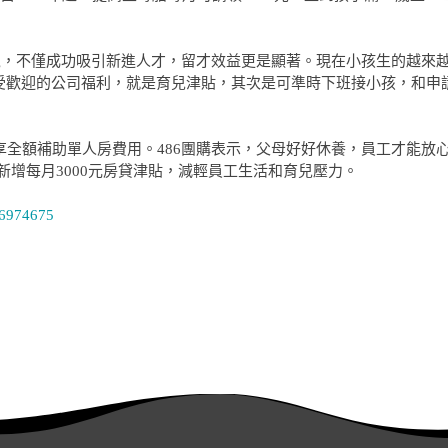
環境，不僅成功吸引新進人才，留才效益更是顯著。現在小孩生的越來
最受歡迎的公司福利，就是育兒津貼，其次是可準時下班接小孩，和申
機
LG掃地機吸塵器
其他掃拖地機
其他
全額補助單人房費用。486團購表示，父母好好休養，員工才能放心
，另新增每月3000元房貸津貼，減輕員工生活和育兒壓力。
/6974675
材
環境調節家電
辦公生活/茶水
間
機
衣物護理/清潔