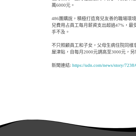
萬6000元。
486團購說，積極打造育兒友善的職場
兒費用占員工每月薪資支出超過47%，
消耗品配件專區
手不及。
LG原廠全方位尊
LG空氣清淨
不只照顧員工和子女，父母生病住院同樣享
屋津貼，自每月2000元調高至3000元
榮保養服務
新聞連結:
https://udn.com/news/story/7238
淨水器濾心
其他
商務通
數位會議設備
事務設備/耗
觸控式電子白板
多功能複合