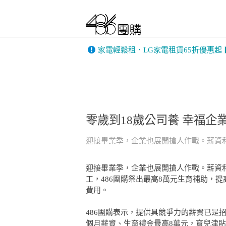
FIESTA｜嘉年華
only 美第
家電輕鬆租．LG家電租賃65折優惠起
BIGGER DESIGN
韓國 THE LO
英國 Gtech｜美國
康銀健康生
Bissell
零歲到18歲公司養 幸福企業
迎接畢業季，企業也展開搶人作戰。薪資
MUFU機車行車
PINOH 品諾
記錄器
迎接畢業季，企業也展開搶人作戰。薪資
工，486團購祭出最高8萬元生育補助，
全家安FamiClean
蒙恬PenPowe
費用。
486團購表示，提供具競爭力的薪資已
個月薪資、生育禮金最高8萬元，育兒津貼自2