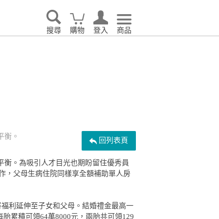
眠｜
o’rest 歐瑞思舒眠
TAGUT夢特
生活
搜尋
購物
登入
商品
告別耗電怪獸！LG 
大日
JETFI Wifi分享器
hi
｜eSIM卡
KINYO
i 伊崎
平衡。
回列表頁
VER 照明
PhotoFast｜Timo
平衡。為吸引人才目光也期盼留住優秀員
工作，父母生病住院同樣享全額補助單人房
將福利延伸至子女和父母。結婚禮金最高一
累積可領64萬8000元，兩胎共可領129