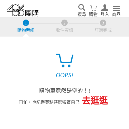
搜尋
購物
登入
商品
購物明細
收件資訊
訂購完成
OOPS!
購物車竟然是空的！!
去逛逛
再忙，也記得買點甚麼犒賞自己