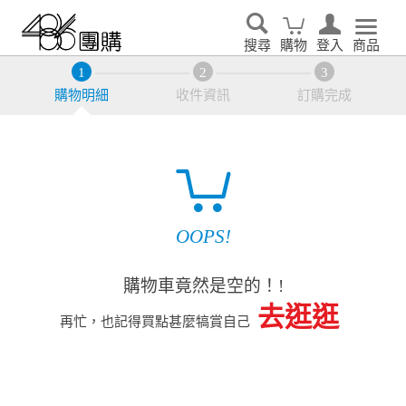
搜尋
購物
登入
商品
購物明細
收件資訊
訂購完成
OOPS!
購物車竟然是空的！!
去逛逛
再忙，也記得買點甚麼犒賞自己