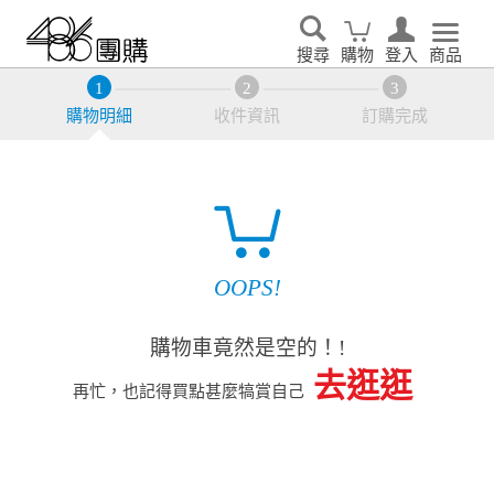
搜尋
購物
登入
商品
購物明細
收件資訊
訂購完成
OOPS!
購物車竟然是空的！!
去逛逛
再忙，也記得買點甚麼犒賞自己