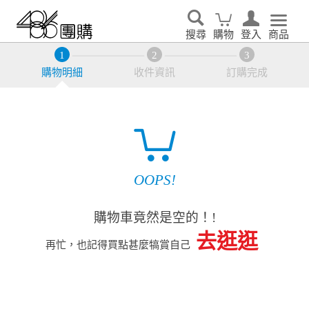
搜尋
購物
登入
商品
購物明細
收件資訊
訂購完成
OOPS!
購物車竟然是空的！!
去逛逛
再忙，也記得買點甚麼犒賞自己