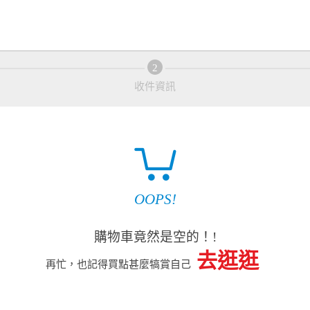
昭和
永日文創
康揚輔具
WON
收件資訊
Mistral 美寧
中央牌
蓓舒
MON
嬌
EL
韓國 Catchmop
日本 金鳥
日本 
OOPS!
KINCHO
Dainic
購物車竟然是空的！!
活館
Concern 康生健康
闔樂泰｜LEPAO
ikiik
去逛逛
館
樂寶｜GOLD
再忙，也記得買點甚麼犒賞自己
LIFE
Sunlus 三樂事｜
怪獸居家生活館
RONE