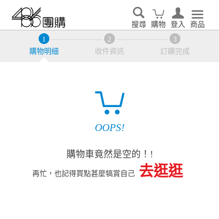
搜尋
購物
登入
商品
購物明細
收件資訊
訂購完成
OOPS!
購物車竟然是空的！!
去逛逛
再忙，也記得買點甚麼犒賞自己