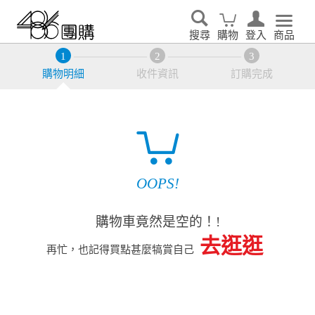
搜尋
購物
登入
商品
購物明細
收件資訊
訂購完成
OOPS!
購物車竟然是空的！!
去逛逛
再忙，也記得買點甚麼犒賞自己