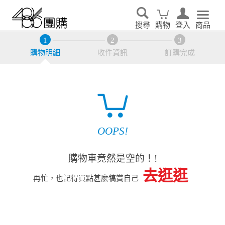
搜尋
購物
登入
商品
購物明細
收件資訊
訂購完成
OOPS!
購物車竟然是空的！!
去逛逛
再忙，也記得買點甚麼犒賞自己