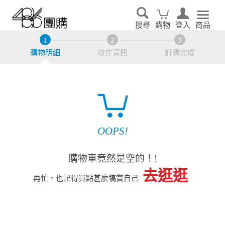
搜尋
購物
登入
商品
購物明細
收件資訊
訂購完成
OOPS!
購物車竟然是空的！!
去逛逛
再忙，也記得買點甚麼犒賞自己