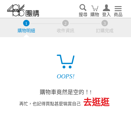
搜尋
購物
登入
商品
購物明細
收件資訊
訂購完成
OOPS!
購物車竟然是空的！!
去逛逛
再忙，也記得買點甚麼犒賞自己