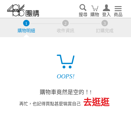
搜尋
購物
登入
商品
購物明細
收件資訊
訂購完成
OOPS!
購物車竟然是空的！!
去逛逛
再忙，也記得買點甚麼犒賞自己