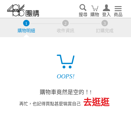
搜尋
購物
登入
商品
購物明細
收件資訊
訂購完成
OOPS!
購物車竟然是空的！!
去逛逛
再忙，也記得買點甚麼犒賞自己