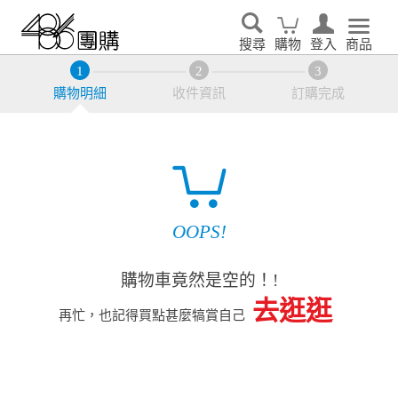
搜尋
購物
登入
商品
購物明細
收件資訊
訂購完成
OOPS!
購物車竟然是空的！!
去逛逛
再忙，也記得買點甚麼犒賞自己