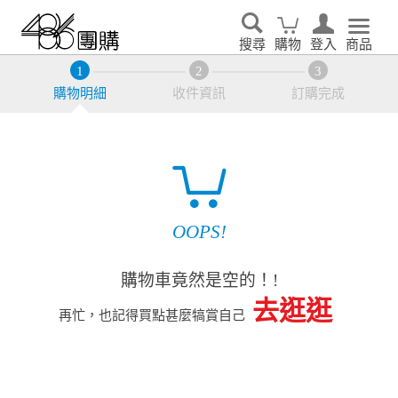
搜尋
購物
登入
商品
購物明細
收件資訊
訂購完成
OOPS!
購物車竟然是空的！!
去逛逛
再忙，也記得買點甚麼犒賞自己