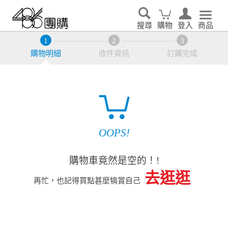
搜尋
購物
登入
商品
購物明細
收件資訊
訂購完成
OOPS!
購物車竟然是空的！!
去逛逛
再忙，也記得買點甚麼犒賞自己