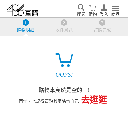
搜尋
購物
登入
商品
購物明細
收件資訊
訂購完成
OOPS!
購物車竟然是空的！!
去逛逛
再忙，也記得買點甚麼犒賞自己