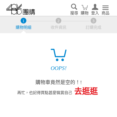
搜尋
購物
登入
商品
購物明細
收件資訊
訂購完成
OOPS!
購物車竟然是空的！!
去逛逛
再忙，也記得買點甚麼犒賞自己