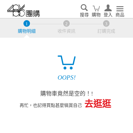
搜尋
購物
登入
商品
購物明細
收件資訊
訂購完成
OOPS!
購物車竟然是空的！!
去逛逛
再忙，也記得買點甚麼犒賞自己