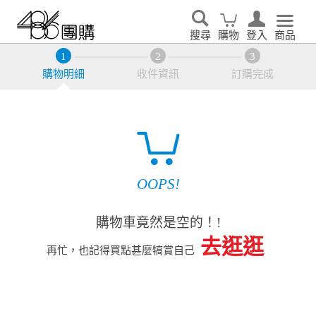
搜尋
購物
登入
商品
購物明細
收件資訊
訂購完成
OOPS!
購物車竟然是空的！!
去逛逛
再忙，也記得買點甚麼犒賞自己