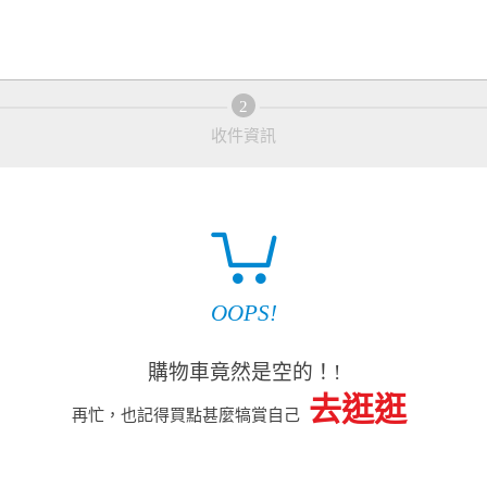
昭和
永日文創
康揚輔具
WON
收件資訊
Mistral 美寧
中央牌
蓓舒
MON
嬌
EL
韓國 Catchmop
日本 金鳥
日本 
OOPS!
KINCHO
Dainic
購物車竟然是空的！!
活館
Concern 康生健康
闔樂泰｜LEPAO
ikiik
去逛逛
館
樂寶｜GOLD
再忙，也記得買點甚麼犒賞自己
LIFE
Sunlus 三樂事｜
怪獸居家生活館
RONE