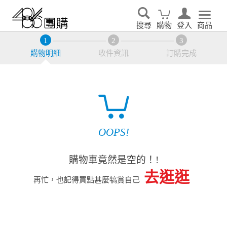
搜尋
購物
登入
商品
購物明細
收件資訊
訂購完成
OOPS!
購物車竟然是空的！!
去逛逛
再忙，也記得買點甚麼犒賞自己