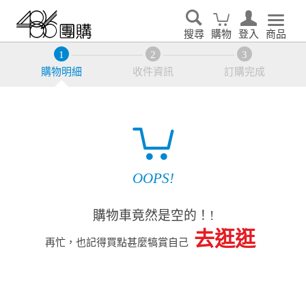
搜尋
購物
登入
商品
購物明細
收件資訊
訂購完成
OOPS!
購物車竟然是空的！!
去逛逛
再忙，也記得買點甚麼犒賞自己