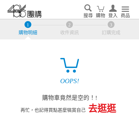
搜尋
購物
登入
商品
購物明細
收件資訊
訂購完成
OOPS!
購物車竟然是空的！!
去逛逛
再忙，也記得買點甚麼犒賞自己