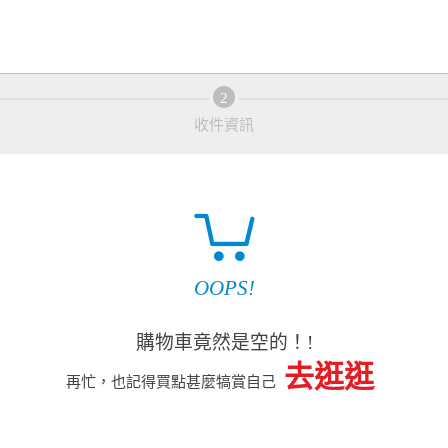
昭和
永日文創
康揚輔具
WON
收件資訊
Mistral 美寧
中央牌
蓓舒
MON
嬌
EL
韓國 Catchmop
日本 金鳥
日本 
OOPS!
KINCHO
Dainic
購物車竟然是空的！!
活館
Concern 康生健康
闔樂泰｜LEPAO
ikiik
去逛逛
館
樂寶｜GOLD
再忙，也記得買點甚麼犒賞自己
LIFE
Sunlus 三樂事｜
怪獸居家生活館
RONE