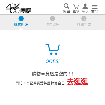
搜尋
購物
登入
商品
購物明細
收件資訊
訂購完成
OOPS!
購物車竟然是空的！!
去逛逛
再忙，也記得買點甚麼犒賞自己