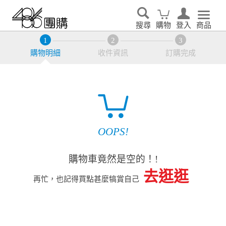
搜尋
購物
登入
商品
購物明細
收件資訊
訂購完成
OOPS!
購物車竟然是空的！!
去逛逛
再忙，也記得買點甚麼犒賞自己