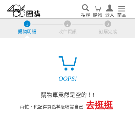
搜尋
購物
登入
商品
購物明細
收件資訊
訂購完成
OOPS!
購物車竟然是空的！!
去逛逛
再忙，也記得買點甚麼犒賞自己