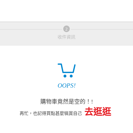
昭和
永日文創
康揚輔具
WON
收件資訊
Mistral 美寧
中央牌
蓓舒
MON
嬌
EL
韓國 Catchmop
日本 金鳥
日本 
OOPS!
KINCHO
Dainic
購物車竟然是空的！!
活館
Concern 康生健康
闔樂泰｜LEPAO
ikiik
去逛逛
館
樂寶｜GOLD
再忙，也記得買點甚麼犒賞自己
LIFE
Sunlus 三樂事｜
怪獸居家生活館
RONE