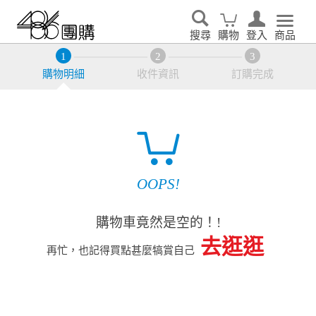
搜尋
購物
登入
商品
購物明細
收件資訊
訂購完成
OOPS!
購物車竟然是空的！!
去逛逛
再忙，也記得買點甚麼犒賞自己