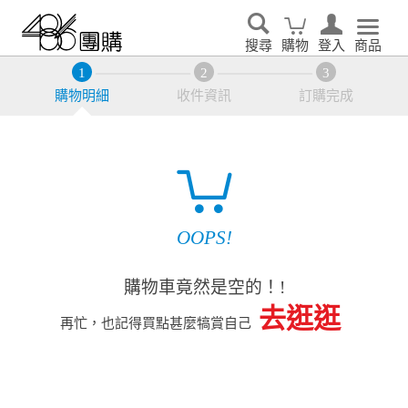
搜尋
購物
登入
商品
購物明細
收件資訊
訂購完成
OOPS!
購物車竟然是空的！!
去逛逛
再忙，也記得買點甚麼犒賞自己