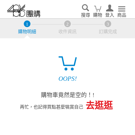
搜尋
購物
登入
商品
購物明細
收件資訊
訂購完成
OOPS!
購物車竟然是空的！!
去逛逛
再忙，也記得買點甚麼犒賞自己