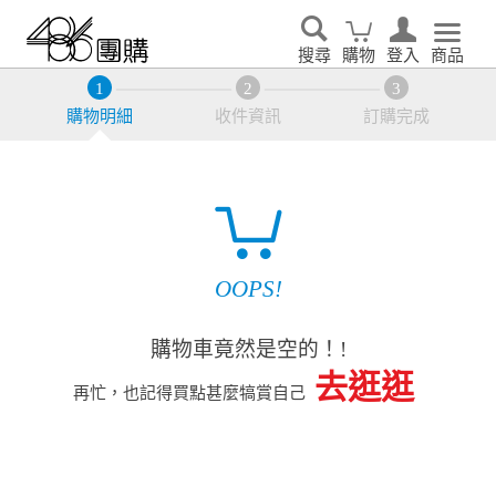
搜尋
購物
登入
商品
購物明細
收件資訊
訂購完成
OOPS!
購物車竟然是空的！!
去逛逛
再忙，也記得買點甚麼犒賞自己