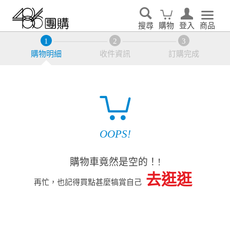
搜尋
購物
登入
商品
購物明細
收件資訊
訂購完成
OOPS!
購物車竟然是空的！!
去逛逛
再忙，也記得買點甚麼犒賞自己