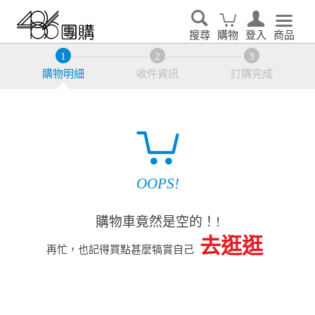
搜尋
購物
登入
商品
購物明細
收件資訊
訂購完成
OOPS!
購物車竟然是空的！!
去逛逛
再忙，也記得買點甚麼犒賞自己