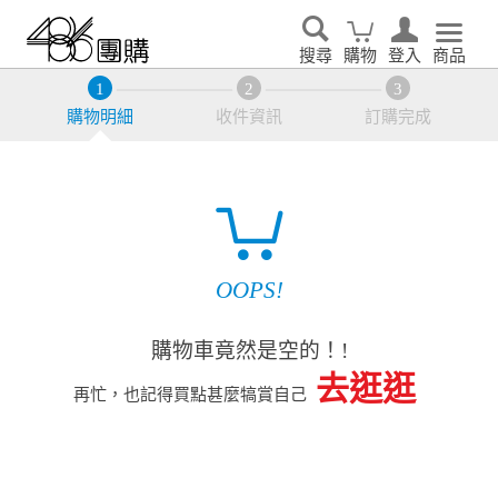
搜尋
購物
登入
商品
購物明細
收件資訊
訂購完成
OOPS!
購物車竟然是空的！!
去逛逛
再忙，也記得買點甚麼犒賞自己