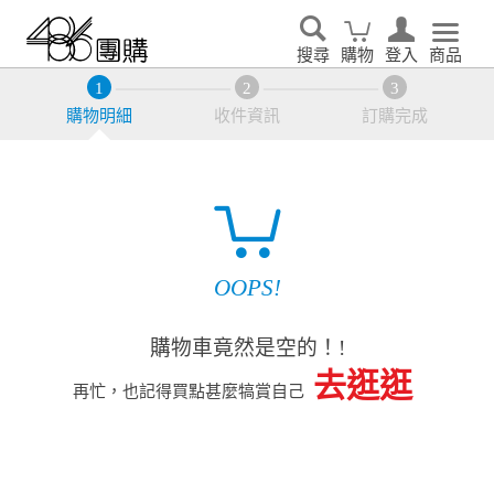
搜尋
購物
登入
商品
購物明細
收件資訊
訂購完成
OOPS!
購物車竟然是空的！!
去逛逛
再忙，也記得買點甚麼犒賞自己