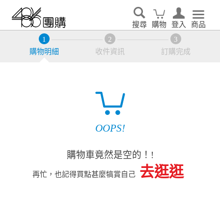
搜尋
購物
登入
商品
購物明細
收件資訊
訂購完成
OOPS!
購物車竟然是空的！!
去逛逛
再忙，也記得買點甚麼犒賞自己