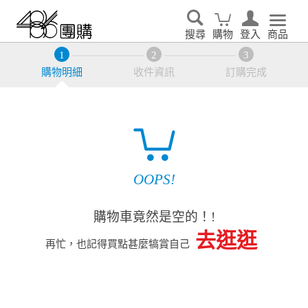
搜尋
購物
登入
商品
購物明細
收件資訊
訂購完成
OOPS!
購物車竟然是空的！!
去逛逛
再忙，也記得買點甚麼犒賞自己